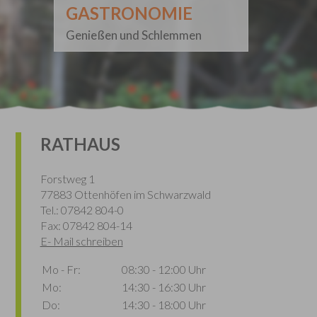
GASTRONOMIE
Genießen und Schlemmen
RATHAUS
Forstweg 1
77883 Ottenhöfen im Schwarzwald
Tel.: 07842 804-0
Fax: 07842 804-14
E- Mail schreiben
Mo - Fr:
08:30 - 12:00 Uhr
Mo:
14:30 - 16:30 Uhr
Do:
14:30 - 18:00 Uhr