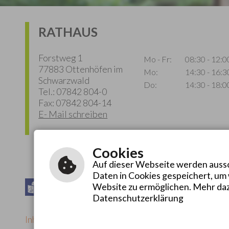
RATHAUS
Forstweg 1
Mo - Fr:
08:30 - 12:0
77883 Ottenhöfen im
Mo:
14:30 - 16:3
Schwarzwald
Do:
14:30 - 18:0
Tel.: 07842 804-0
Fax: 07842 804-14
E- Mail schreiben
Cookies
Auf dieser Webseite werden aussch
Daten in Cookies gespeichert, um
Leichte Sprache
Website zu ermöglichen. Mehr daz
Gebärdensprache
Datenschutzerklärung
Inhalt
|
Impressum
|
Hilfe
|
Datenschutzerklärung
|
Ba