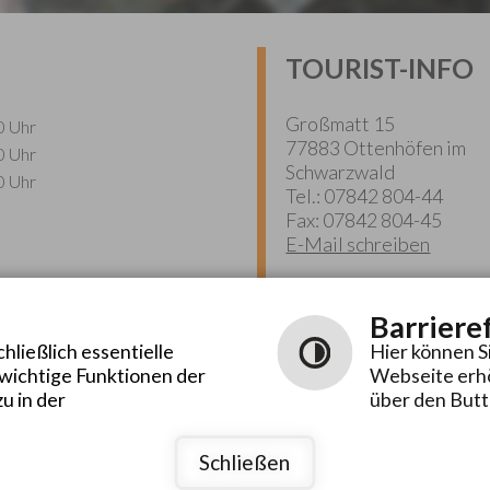
TOURIST-INFO
Großmatt 15
0 Uhr
77883 Ottenhöfen im
0 Uhr
Schwarzwald
0 Uhr
Tel.: 07842 804-44
Fax: 07842 804-45
E-Mail schreiben
Barriere
ließlich essentielle
Hier können S
 wichtige Funktionen der
Webseite erhö
u in der
über den Butt
Schließen
rrierefreiheit