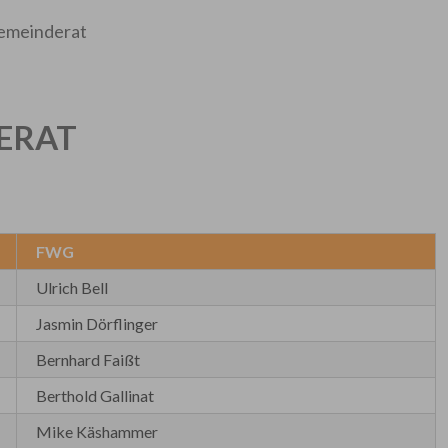
emeinderat
DERAT
FWG
Ulrich Bell
Jasmin Dörflinger
Bernhard Faißt
Berthold Gallinat
Mike Käshammer