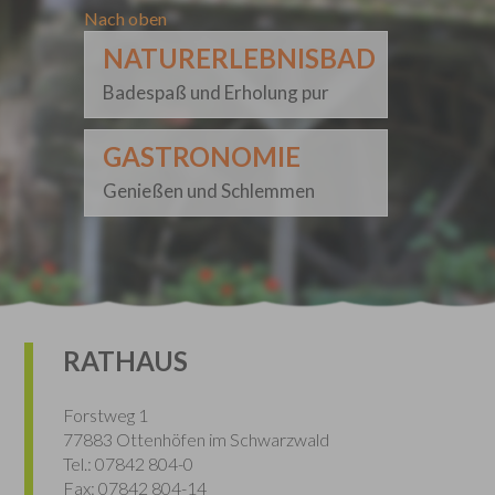
Nach oben
NATURERLEBNISBAD
Badespaß und Erholung pur
GASTRONOMIE
Genießen und Schlemmen
RATHAUS
Forstweg 1
77883 Ottenhöfen im Schwarzwald
Tel.: 07842 804-0
Fax: 07842 804-14