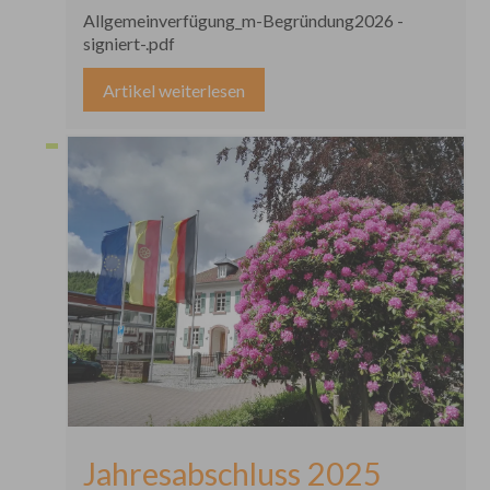
Wäldern des Ortenaukreis
Allgemeinverfügung_m-Begründung2026 -
signiert-.pdf
Artikel weiterlesen
Jahresabschluss 2025