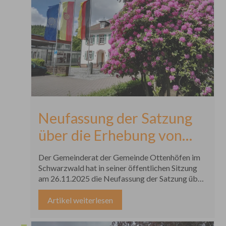
Neufassung der Satzung
über die Erhebung von
Benutzungsgebühren für
Der Gemeinderat der Gemeinde Ottenhöfen im
das Naturerlebnisbad –
Schwarzwald hat in seiner öffentlichen Sitzung
am 26.11.2025 die Neufassung der Satzung über
Schwimmbadgebührensatzun
die Erhebung von Benutzungsgebühren für das
Naturerlebnisbad –
Artikel weiterlesen
Schwimmbadgebührensatzung beschlossen. Sie
tritt mit Veröffentlichung auf der Homepage der