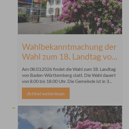
Wahlbekanntmachung der
Wahl zum 18. Landtag von
Baden-Württemberg
Am 08.03.2026 findet die Wahl zum 18. Landtag
von Baden-Württemberg statt. Die Wahl dauert
von 8.00 bis 18.00 Uhr. Die Gemeinde ist in 3
Wahlbezirke eingeteilt. Die Wahllokale befinden
sich im Rathaus, Forstweg 1, 77883 Ottenhöfen
Artikel weiterlesen
im Schwarzwald. Der Briefwahlvorstand tritt zur
Ermittlung des Briefwahlergebnisses um 15:45
Uhr im Bürgerhaus, Großmatt 15, 77883
Ottenhöfen im Schwarzwald zusammen. Die
Wähler haben die Wahlbenachrichtigung und