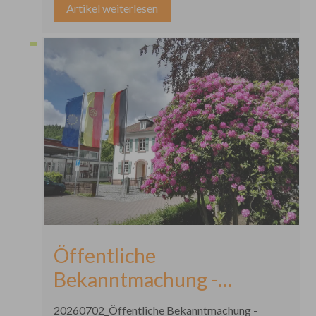
Artikel weiterlesen
Öffentliche
Bekanntmachung -
Flurbereinigung
20260702_Öffentliche Bekanntmachung -