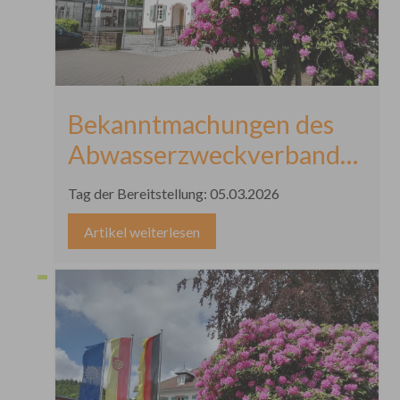
Bekanntmachungen des
Abwasserzweckverbandes
Achertal und
Tag der Bereitstellung: 05.03.2026
Gemeindeverwaltungsverba
Artikel weiterlesen
Kappelrodeck