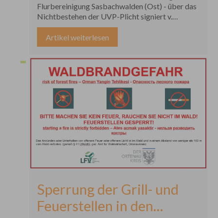
Sasbachwalden (Ost) -
Flurbereinigung Sasbachwalden (Ost) - über das
Nichtbestehen der UVP-Plicht signiert v.
über das Nichtbestehen
22.07.2026.pdf
Artikel weiterlesen
der UVP-Plicht
Sperrung der Grill- und
Feuerstellen in den