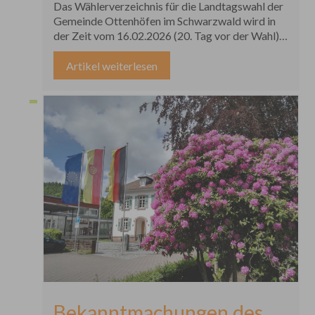
Das Wählerverzeichnis für die Landtagswahl der
Wahlscheinen für die
Gemeinde Ottenhöfen im Schwarzwald wird in
der Zeit vom 16.02.2026 (20. Tag vor der Wahl)
Wahl zum Landtag am 8.
bis 20.02.2026 (16. Tag vor der Wahl) während
der allgemeinen Öffnungszeiten in der
Artikel weiterlesen
März 2026
Gemeindeverwaltung Ottenhöfen im
Schwarzwald, Bürgerbüro, Forstweg 1, 77883
Ottenhöfen im Schwarzwald für
Wahlberechtigte zur Einsicht bereitgehalten. Die
vollständige Bekanntmachung kann hier
eingesehen werden.
Bekanntmachungen des