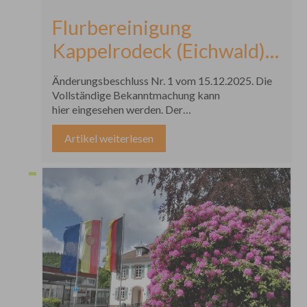
Flurbereinigung
Kappelrodeck (Eichwald),
Ortenaukreis
Änderungsbeschluss Nr. 1 vom 15.12.2025. Die
Vollständige Bekanntmachung kann
hier eingesehen werden. Der
Änderungsbeschluss Nr. 1 vom 15.12.2025 mit
Begründung sowie die bisherigen und neuen
Artikel weiterlesen
Gebietskarten im Maßstab 1 : 25 000 liegen
während der üblichen Öffnungszeiten im
Bürgerbüro der Gemeinde Ottenhöfen im
Schwarzwald zur Einsichtnahme für die
Beteiligten öffentlich aus.