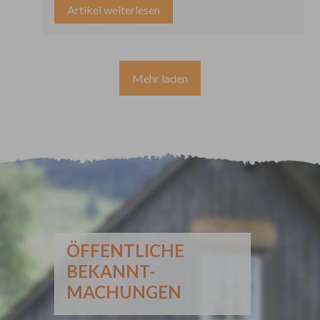
Baden-Württemberg und §§ 1, 4 und 16 des
Artikel weiterlesen
Gewerbesteuergesetzes hat der Gemeinderat
der Gemeinde Ottenhöfen im Schwarzwald am
26.11.2025 folgende Satzung beschlossen:
Mehr laden
ÖFFENTLICHE
BEKANNT-
MACHUNGEN