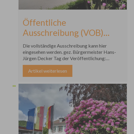
Öffentliche
Ausschreibung (VOB)
Neubau Rad- und Gehweg
Die vollständige Ausschreibung kann hier
Ottenhöfen-
eingesehen werden. gez. Bürgermeister Hans-
Jürgen Decker Tag der Veröffentlichung:
Furschenbach,
25.03.2026
Artikel weiterlesen
Bauabschnitte III a + III c