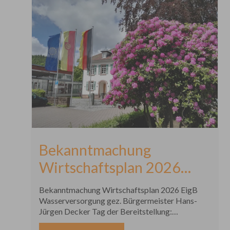
Bekanntmachung
Wirtschaftsplan 2026
EigB Wasserversorgung
Bekanntmachung Wirtschaftsplan 2026 EigB
Wasserversorgung gez. Bürgermeister Hans-
Jürgen Decker Tag der Bereitstellung:
12.02.2026