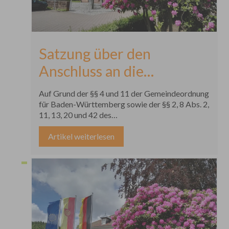
Satzung über den
Anschluss an die
öffentliche
Auf Grund der §§ 4 und 11 der Gemeindeordnung
Wasserversorgung und
für Baden-Württemberg sowie der §§ 2, 8 Abs. 2,
11, 13, 20 und 42 des
die Versorgung der
Kommunalabgabengesetzes für Baden-
Württemberg hat der Gemeinderat der
Artikel weiterlesen
Grundstücke mit Wasser
Gemeinde Ottenhöfen im Schwarzwald in seiner
(Wasserversorgungssatzung
Sitzung am 10.12.2025 folgende Satzung
beschlossen:
– WVS)