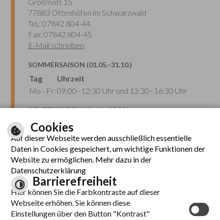
Großmatt 15
77883 Ottenhöfen im Schwarzwald
Tel.: 07842 804-44
Fax: 07842 804-45
E-Mail schreiben
SOMMERSAISON (01.05.–31.10.)
Tag
Uhrzeit
Mo - Fr:
09:00–12:30 Uhr und 13:30–16:30 Uhr
WINTERSAISON (01.11.–30.04.)
Tag
Uhrzeit
Cookies
Mo - Fr:
09:00–12:30 Uhr
Auf dieser Webseite werden ausschließlich essentielle
Mo - Do:
13:30–16:00 Uhr
Daten in Cookies gespeichert, um wichtige Funktionen der
Website zu ermöglichen. Mehr dazu in der
Datenschutzerklärung
Barrierefreiheit
Hier können Sie die Farbkontraste auf dieser
Webseite erhöhen. Sie können diese
Leichte Sprache
Einstellungen über den Button "Kontrast"