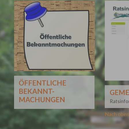
ÖFFENTLICHE
BEKANNT-
GEME
MACHUNGEN
Ratsinf
Nach obe