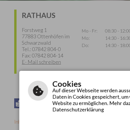
RATHAUS
Forstweg 1
Mo - Fr:
08:30 - 12:0
77883 Ottenhöfen im
Mo:
14:30 - 16:3
Schwarzwald
Do:
14:30 - 18:0
Tel.: 07842 804-0
Fax: 07842 804-14
E- Mail schreiben
Cookies
Auf dieser Webseite werden aussch
Daten in Cookies gespeichert, um
Leichte Sprache
Gebärdensprache
Website zu ermöglichen. Mehr daz
Datenschutzerklärung
Inhalt
|
Impressum
|
Hilfe
|
Datenschutzerklärung
|
Ba