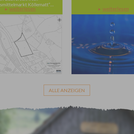
smittelmarkt Köllematt“
hzeitige
lichkeitsbeteiligung
§ 3 Abs. 1 BauGB
ALLE ANZEIGEN