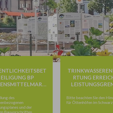
ENTLICHKEITSBET
TRINKWASSERE
EILIGUNG BP
RTUNG ERREIC
BENSMITTELMARK
LEISTUNGSGRE
T KÖLLEMATT“
llung des
Bitte beachten Sie den Hin
benbezogenen
für Öttenhöfen im Schwarz
ngsplanes und der
hen Bauvorschriften