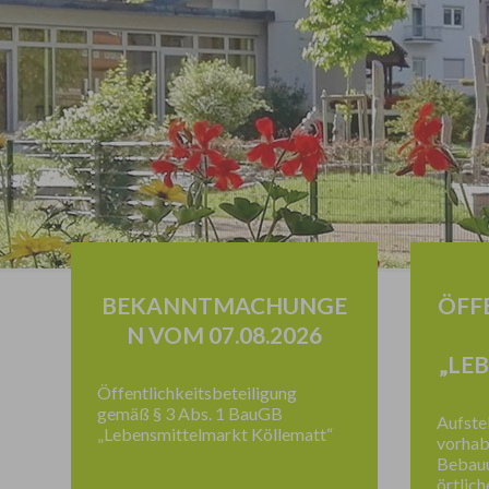
BEKANNTMACHUNGE
ÖFF
N VOM 07.08.2026
„LE
Öffentlichkeitsbeteiligung
gemäß § 3 Abs. 1 BauGB
Aufste
„Lebensmittelmarkt Köllematt“
vorha
Bebauu
örtlic