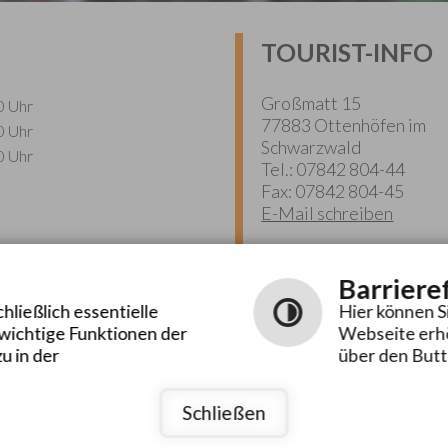
TOURIST-INFO
Großmatt 15
0 Uhr
77883 Ottenhöfen im
0 Uhr
Schwarzwald
0 Uhr
Tel.: 07842 804-44
Fax: 07842 804-45
E-Mail schreiben
Barriere
ließlich essentielle
Hier können S
 wichtige Funktionen der
Webseite erhö
u in der
über den Butt
Schließen
rrierefreiheit