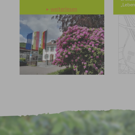
„Leben
und frü
Öffent
gemäß 