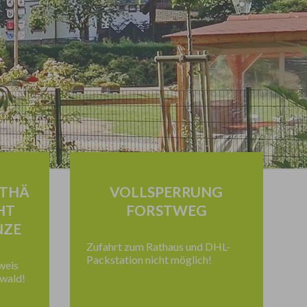
NTHÄ
VOLLSPERRUNG
HT
FORSTWEG
NZE
Zufahrt zum Rathaus und DHL-
Packstation nicht möglich!
weis
wald!